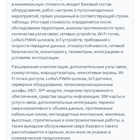
в минимальную стоимость входит базовый состав
оборудования, работ, настроек и пусконаладочных
мероприятий, прямо указанный в соответствующей строке
таблицы. Итоговая стоимость определяется после
обследования территории, анализа протяженности трасс,
количества узлов связи, сетевых устройств, Wi-Fi-точек,
LoRa/LPWAN-шлюзов, IoT-устройств, требований к
скорости передачи данных, отказоустойчивости, сетевой
безопасности, мониторингу, телеметрии, интеграциям и
условиям эксплуатации.
Расширенная комплектация, дополнительные узлы связи,
коммутаторы, маршрутизаторы, межсетевые экраны, Wi-
Fi-точки доступа, LoRa/LPWAN-шлюзы, IoT-датчики,
серверное оборудование, телекоммуникационные
шкафы, ИБП, SFP-модули, лицензии программного
обеспечения, средства защиты информации, SIM-карты и
услуги связи, дополнительные интеграции, перенос
сверхнормативного объема данных, протяженные
кабельные линии, нестандартные монтажные, земляные,
высотные, строительные и электромонтажные работы, а
также выездное обслуживание сверх базового пакета
рассчитываются отдельно, если иное не указано в
коммерческом предложении.