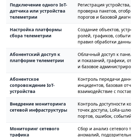
Подключение одного IoT-
Регистрация устройства, н
датчика или устройства
проверка пакетов, отобра
телеметрии
порогов и базовой диагнос
Настройка платформы
Создание объектов, устройс
сбора телеметрии
ролей, графиков, событий,
правил обработки данных
Абонентский доступ к
Облачный доступ к панели
платформе телеметрии
и показаний, графики, отч
и базовое администрирова
Абонентское
Контроль передачи данных
сопровождение IoT-
инцидентов, базовая отчет
устройства
взаимодействие с поставщ
Внедрение мониторинга
Контроль доступности ком
сетевой инфраструктуры
точек доступа, LoRa-шлюзов
портов, ошибок, событий и
Мониторинг сетевого
Сбор и анализ сетевого тр
трафика
аномалий, подозрительной