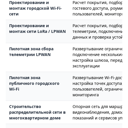
Проектирование и
Расчет покрытия, подбор то
монтаж городской Wi-Fi-
гостевого доступа, роуминг
сети
пользователей, мониторинг
Проектирование и
Расчет покрытия, подбор ш
монтаж сети LoRa / LPWAN
телеметрии, подключение д
данных и проверка устойчи
Пилотная зона сбора
Развертывание ограниченн
телеметрии LPWAN
подключение нескольких да
настройка шлюза, передач
эксплуатации
Пилотная зона
Развертывание Wi-Fi-досту
публичного городского
настройка точек доступа, г
Wi-Fi
пользователей, ограничени
мониторинга
Строительство
Опорная сеть для маршрут
распределительной сети в
видеонаблюдения, домофони
многоквартирном доме
показаний и сервисов упр