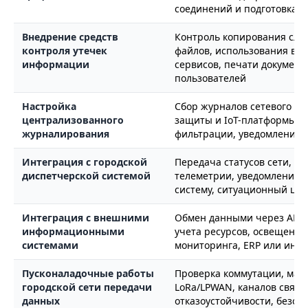
соединений и подготовка б
Внедрение средств
Контроль копирования слу
контроля утечек
файлов, использования вн
информации
сервисов, печати документ
пользователей
Настройка
Сбор журналов сетевого об
централизованного
защиты и IoT-платформы, н
журналирования
фильтрации, уведомлений 
Интеграция с городской
Передача статусов сети, с
диспетчерской системой
телеметрии, уведомлений и
систему, ситуационный це
Интеграция с внешними
Обмен данными через API 
информационными
учета ресурсов, освещения
системами
мониторинга, ERP или ины
Пусконаладочные работы
Проверка коммутации, марш
городской сети передачи
LoRa/LPWAN, каналов связи
данных
отказоустойчивости, безопа