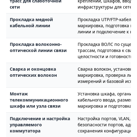
трасс для слаботочной
креплений, шкафов, вводо
сети
инфраструктуры для сетево
Прокладка медной
Прокладка UTP/FTP-кабеля 
кабельной линии
маркировка, подготовка к 
линии и подключение к ко
Прокладка волоконно-
Прокладка ВОЛС по сущес
оптической линии связи
трассам, подготовка к свар
целостности и готовности 
Сварка и оконцовка
Сварка волокон, установка 
оптических волокон
маркировка, проверка лини
измерений и базовой исп
Монтаж
Установка шкафа, организа
телекоммуникационного
кабельного ввода, размеще
шкафа или узла связи
маркировка и подготовка к
Подключение и настройка
Настройка портов, VLAN, tru
управляемого
безопасности портов, адми
коммутатора
сохранения конфигурации 