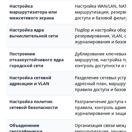
Настройка
Настройка WAN/LAN, NAT, fi
маршрутизатора или
маршрутизации, резервног
межсетевого экрана
доступа и базовой фильтра
Настройка ядра
Подбор и настройка обору
вычислительной сети
резервирования, VLAN, отк
журналирования и базовых
Построение
Дублирование ключевых уз
отказоустойчивого ядра
маршрутов, настройка прот
городской сети
контроль доступности и п
Настройка сетевой
Разделение сетевых устрой
адресации и VLAN
адресный план, маршрутиз
правила доступа и базовая
Настройка политик
Разграничение доступа к се
сетевой безопасности
правила, контроль админи
журналирование и защита 
Объединение
Организация связи между 
географически
маршрутизации, защищенн