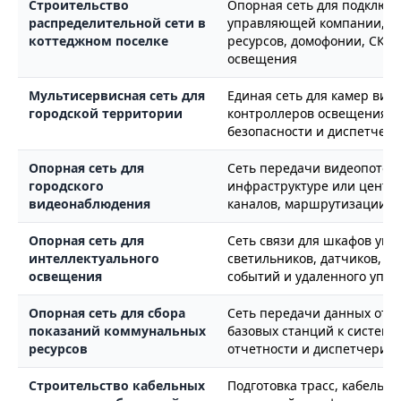
Строительство
Опорная сеть для подключе
распределительной сети в
управляющей компании, ви
коттеджном поселке
ресурсов, домофонии, СКУД
освещения
Мультисервисная сеть для
Единая сеть для камер вид
городской территории
контроллеров освещения, пр
безопасности и диспетчер
Опорная сеть для
Сеть передачи видеопотоко
городского
инфраструктуре или центру
видеонаблюдения
каналов, маршрутизации, V
Опорная сеть для
Сеть связи для шкафов упр
интеллектуального
светильников, датчиков, д
освещения
событий и удаленного упр
Опорная сеть для сбора
Сеть передачи данных от п
показаний коммунальных
базовых станций к системе
ресурсов
отчетности и диспетчериз
Строительство кабельных
Подготовка трасс, кабель-к