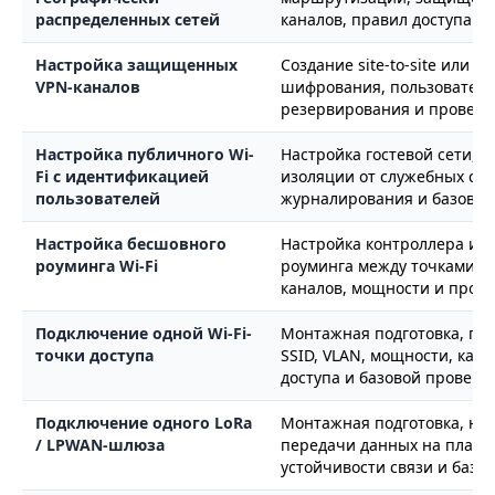
распределенных сетей
каналов, правил доступа и
Настройка защищенных
Создание site-to-site или 
VPN-каналов
шифрования, пользователей
резервирования и провер
Настройка публичного Wi-
Настройка гостевой сети, 
Fi с идентификацией
изоляции от служебных сет
пользователей
журналирования и базово
Настройка бесшовного
Настройка контроллера или
роуминга Wi-Fi
роуминга между точками д
каналов, мощности и пров
Подключение одной Wi-Fi-
Монтажная подготовка, под
точки доступа
SSID, VLAN, мощности, кана
доступа и базовой проверк
Подключение одного LoRa
Монтажная подготовка, нас
/ LPWAN-шлюза
передачи данных на платф
устойчивости связи и базо