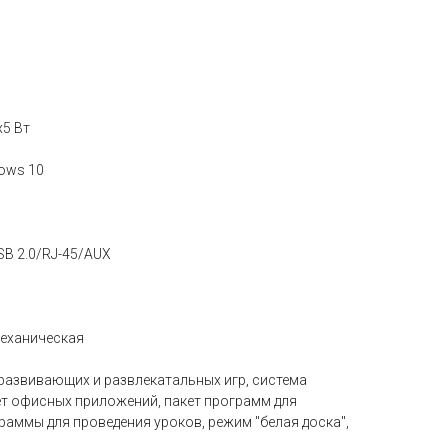
х5 Вт
ows 10
SB 2.0/RJ-45/AUX
еханическая
развивающих и развлекатальных игр, система
ет офисных приложений, пакет программ для
раммы для проведения уроков, режим "белая доска",