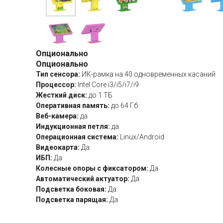
Опционально
Опционально
Тип сенсора:
ИК-рамка на 40 одновременных касаний
Процессор:
Intel Core i3/i5/i7/i9
Жесткий диск:
до 1 ТБ
Оперативная память:
до 64 Гб
Веб-камера:
да
Индукционная петля:
да
Операционная система:
Linux/Android
Видеокарта:
Да
ИБП:
Да
Колесные опоры с фиксатором:
Да
Автоматический актуатор:
Да
Подсветка боковая:
Да
Подсветка парящая:
Да