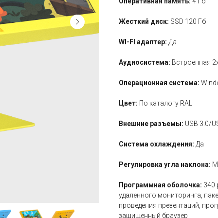
Оперативная память:
4 Гб
Жесткий диск:
SSD 120 Гб
WI-FI адаптер:
Да
Аудиосистема:
Встроенная 2
Операционная система:
Wind
Цвет:
По каталогу RAL
Внешние разъемы:
USB 3.0/U
Система охлаждения:
Да
Регулировка угла наклона:
М
Программная оболочка:
340 
удаленного мониторинга, пак
проведения презентаций, прог
защищенный браузер