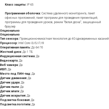
Класс защиты:
IP 65
Программная оболочка:
Система удаленного мониторинга, пакет
офисных приложений, пакет программ для проведения презентаций,
программы для проведения уроков, режим "белая доска", защищенный
браузер
Опционально
Опционально
Тип сенсора:
Проекционно-емкостная технология до 40 одновременных касаний
Процессор:
Intel Core i3/i5/i7/i9
Оперативная память:
До 64 Гб
Жесткий диск:
До 1 ТБ
Индукционная система:
Да
Видеокарта:
Да
Веб-камера:
Да
ИБП:
Да
Место под ПИН-пад:
Да
Датчик движения:
Да
Датчик удара:
Да
Датчик пыли:
Да
Датчик влаги:
Да
Датчик вскрытия:
Да
Подсветка боковая:
Да
Подсветка логотипа:
Да